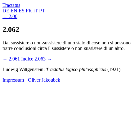
Tractatus
DE
EN
ES
FR
IT
PT
← 2.06
2.062
Dal sussistere o non-sussistere di uno stato di cose non si possono
trarre conclusioni circa il sussistere o non-sussistere di un altro.
← 2.061
Indice
2.063 →
Ludwig Wittgenstein:
Tractatus logico-philosophicus
(1921)
Impressum
·
Oliver Jakoubek