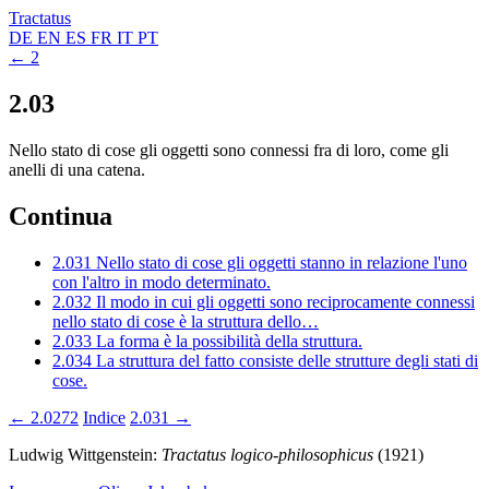
Tractatus
DE
EN
ES
FR
IT
PT
← 2
2.03
Nello stato di cose gli oggetti sono connessi fra di loro, come gli
anelli di una catena.
Continua
2.031
Nello stato di cose gli oggetti stanno in relazione l'uno
con l'altro in modo determinato.
2.032
Il modo in cui gli oggetti sono reciprocamente connessi
nello stato di cose è la struttura dello…
2.033
La forma è la possibilità della struttura.
2.034
La struttura del fatto consiste delle strutture degli stati di
cose.
← 2.0272
Indice
2.031 →
Ludwig Wittgenstein:
Tractatus logico-philosophicus
(1921)