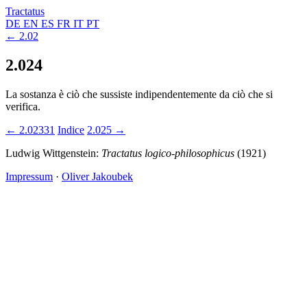
Tractatus
DE
EN
ES
FR
IT
PT
← 2.02
2.024
La sostanza è ciò che sussiste indipendentemente da ciò che si
verifica.
← 2.02331
Indice
2.025 →
Ludwig Wittgenstein:
Tractatus logico-philosophicus
(1921)
Impressum
·
Oliver Jakoubek