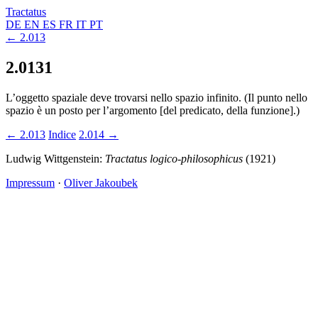
Tractatus
DE
EN
ES
FR
IT
PT
← 2.013
2.0131
L’oggetto spaziale deve trovarsi nello spazio infinito. (Il punto nello
spazio è un posto per l’argomento [del predicato, della funzione].)
← 2.013
Indice
2.014 →
Ludwig Wittgenstein:
Tractatus logico-philosophicus
(1921)
Impressum
·
Oliver Jakoubek