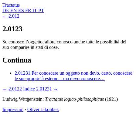
Tractatus
DE
EN
ES
FR
IT
PT
← 2.012
2.0123
Se conosco l’oggetto, allora conosco anche tutte le possibilità del
suo comparire in stati di cose.
Continua
2.01231
Per conoscere un oggetto non devo, certo, conoscere
le sue proprietà esterne – ma devo conoscere…
← 2.0122
Indice
2.01231 →
Ludwig Wittgenstein:
Tractatus logico-philosophicus
(1921)
Impressum
·
Oliver Jakoubek