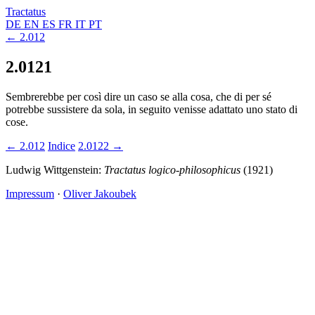
Tractatus
DE
EN
ES
FR
IT
PT
← 2.012
2.0121
Sembrerebbe per così dire un caso se alla cosa, che di per sé
potrebbe sussistere da sola, in seguito venisse adattato uno stato di
cose.
← 2.012
Indice
2.0122 →
Ludwig Wittgenstein:
Tractatus logico-philosophicus
(1921)
Impressum
·
Oliver Jakoubek