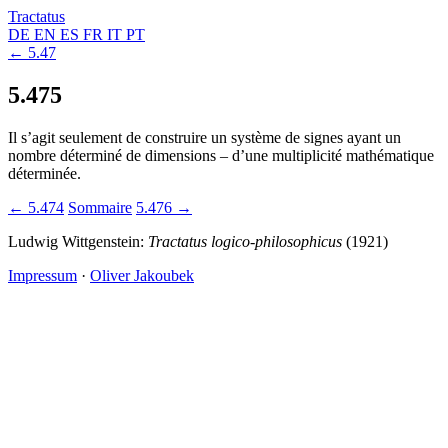
Tractatus
DE
EN
ES
FR
IT
PT
← 5.47
5.475
Il s’agit seulement de construire un système de signes ayant un
nombre déterminé de dimensions – d’une multiplicité mathématique
déterminée.
← 5.474
Sommaire
5.476 →
Ludwig Wittgenstein:
Tractatus logico-philosophicus
(1921)
Impressum
·
Oliver Jakoubek