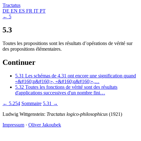
Tractatus
DE
EN
ES
FR
IT
PT
← 5
5.3
Toutes les propositions sont les résultats d’opérations de vérité sur
des propositions élémentaires.
Continuer
5.31
Les schémas de 4.31 ont encore une signification quand
«&#160;p&#160;», «&#160;q&#160;»,…
5.32
Toutes les fonctions de vérité sont des résultats
d'applications successives d'un nombre fini…
← 5.254
Sommaire
5.31 →
Ludwig Wittgenstein:
Tractatus logico-philosophicus
(1921)
Impressum
·
Oliver Jakoubek