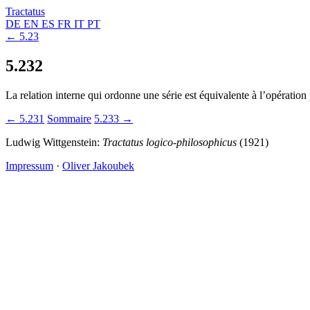
Tractatus
DE
EN
ES
FR
IT
PT
← 5.23
5.232
La relation interne qui ordonne une série est équivalente à l’opération 
← 5.231
Sommaire
5.233 →
Ludwig Wittgenstein:
Tractatus logico-philosophicus
(1921)
Impressum
·
Oliver Jakoubek