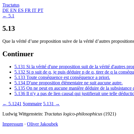
Tractatus
DE
EN
ES
FR
IT
PT
← 5.1
5.13
Que la vérité d’une proposition suive de la vérité d’autres proposition
Continuer
5.131
Si la vérité d'une proposition suit de la vérité d'autres p
5.132
Si p suit de q, je puis déduire p de q, tirer de q la conséq
5.133
Toute conséquence est conséquence a priori.
5.134
D'une proposition élémentaire ne suit aucune autre.
5.135
On ne peut en aucune manière déduire de la subsistance 
5.136
Il n'y a pas de lien causal qui justifierait une telle déducti
← 5.1241
Sommaire
5.131 →
Ludwig Wittgenstein:
Tractatus logico-philosophicus
(1921)
Impressum
·
Oliver Jakoubek