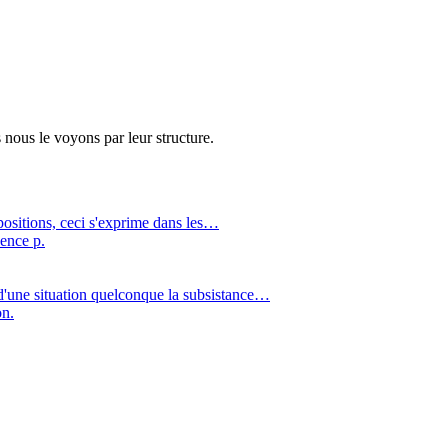
s nous le voyons par leur structure.
ropositions, ceci s'exprime dans les…
uence p.
d'une situation quelconque la subsistance…
on.