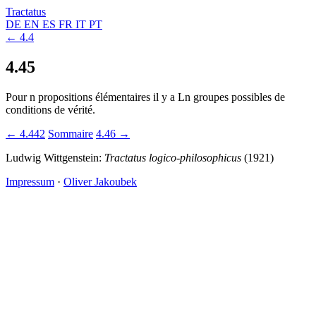
Tractatus
DE
EN
ES
FR
IT
PT
← 4.4
4.45
Pour n propositions élémentaires il y a Ln groupes possibles de
conditions de vérité.
← 4.442
Sommaire
4.46 →
Ludwig Wittgenstein:
Tractatus logico-philosophicus
(1921)
Impressum
·
Oliver Jakoubek