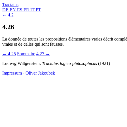
Tractatus
DE
EN
ES
FR
IT
PT
← 4.2
4.26
La donnée de toutes les propositions élémentaires vraies décrit compl
vraies et de celles qui sont fausses.
← 4.25
Sommaire
4.27 →
Ludwig Wittgenstein:
Tractatus logico-philosophicus
(1921)
Impressum
·
Oliver Jakoubek