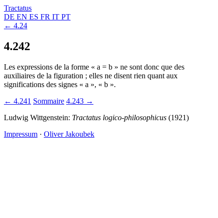
Tractatus
DE
EN
ES
FR
IT
PT
← 4.24
4.242
Les expressions de la forme « a = b » ne sont donc que des
auxiliaires de la figuration ; elles ne disent rien quant aux
significations des signes « a », « b ».
← 4.241
Sommaire
4.243 →
Ludwig Wittgenstein:
Tractatus logico-philosophicus
(1921)
Impressum
·
Oliver Jakoubek