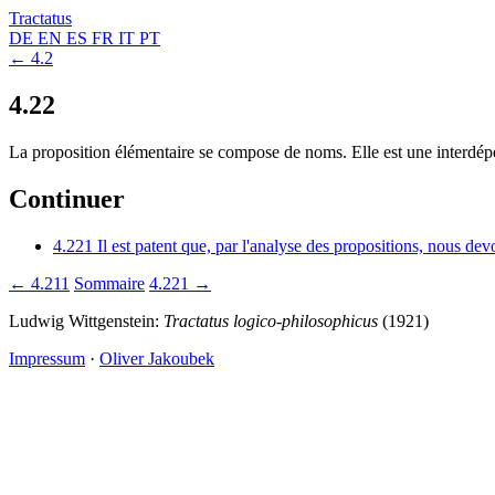
Tractatus
DE
EN
ES
FR
IT
PT
← 4.2
4.22
La proposition élémentaire se compose de noms. Elle est une interd
Continuer
4.221
Il est patent que, par l'analyse des propositions, nous d
← 4.211
Sommaire
4.221 →
Ludwig Wittgenstein:
Tractatus logico-philosophicus
(1921)
Impressum
·
Oliver Jakoubek