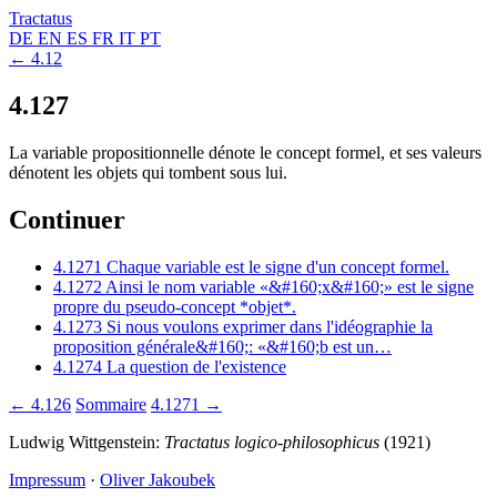
Tractatus
DE
EN
ES
FR
IT
PT
← 4.12
4.127
La variable propositionnelle dénote le concept formel, et ses valeurs
dénotent les objets qui tombent sous lui.
Continuer
4.1271
Chaque variable est le signe d'un concept formel.
4.1272
Ainsi le nom variable «&#160;x&#160;» est le signe
propre du pseudo-concept *objet*.
4.1273
Si nous voulons exprimer dans l'idéographie la
proposition générale&#160;: «&#160;b est un…
4.1274
La question de l'existence
← 4.126
Sommaire
4.1271 →
Ludwig Wittgenstein:
Tractatus logico-philosophicus
(1921)
Impressum
·
Oliver Jakoubek