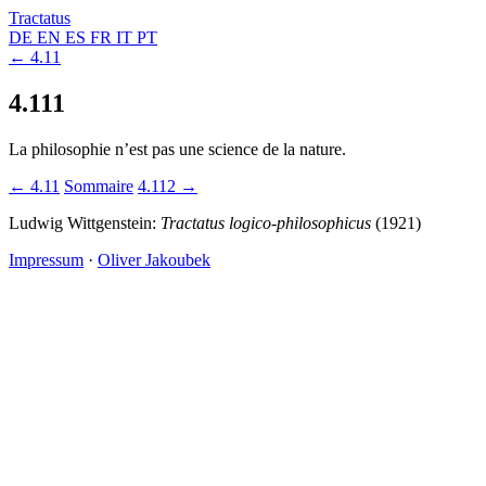
Tractatus
DE
EN
ES
FR
IT
PT
← 4.11
4.111
La philosophie n’est pas une science de la nature.
← 4.11
Sommaire
4.112 →
Ludwig Wittgenstein:
Tractatus logico-philosophicus
(1921)
Impressum
·
Oliver Jakoubek