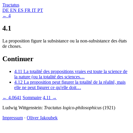
Tractatus
DE
EN
ES
FR
IT
PT
← 4
4.1
La proposition figure la subsistance ou la non-subsistance des états
de choses.
Continuer
4.11
La totalité des propositions vraies est toute la science de
la nature (ou la totalité des sciences…
4.12
La proposition peut figurer la totalité de la réalité, mais
elle ne peut figurer ce qu'elle doit…
← 4.0641
Sommaire
4.11 →
Ludwig Wittgenstein:
Tractatus logico-philosophicus
(1921)
Impressum
·
Oliver Jakoubek