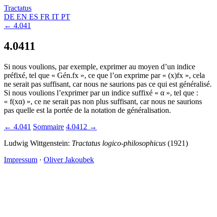
Tractatus
DE
EN
ES
FR
IT
PT
← 4.041
4.0411
Si nous voulions, par exemple, exprimer au moyen d’un indice
préfixé, tel que « Gén.fx », ce que l’on exprime par « (x)fx », cela
ne serait pas suffisant, car nous ne saurions pas ce qui est généralisé.
Si nous voulions l’exprimer par un indice suffixé « α », tel que :
« f(xα) », ce ne serait pas non plus suffisant, car nous ne saurions
pas quelle est la portée de la notation de généralisation.
← 4.041
Sommaire
4.0412 →
Ludwig Wittgenstein:
Tractatus logico-philosophicus
(1921)
Impressum
·
Oliver Jakoubek