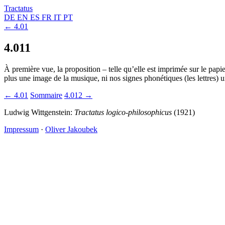
Tractatus
DE
EN
ES
FR
IT
PT
← 4.01
4.011
À première vue, la proposition – telle qu’elle est imprimée sur le papie
plus une image de la musique, ni nos signes phonétiques (les lettres) 
← 4.01
Sommaire
4.012 →
Ludwig Wittgenstein:
Tractatus logico-philosophicus
(1921)
Impressum
·
Oliver Jakoubek