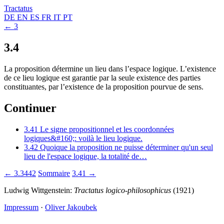
Tractatus
DE
EN
ES
FR
IT
PT
← 3
3.4
La proposition détermine un lieu dans l’espace logique. L’existence
de ce lieu logique est garantie par la seule existence des parties
constituantes, par l’existence de la proposition pourvue de sens.
Continuer
3.41
Le signe propositionnel et les coordonnées
logiques&#160;: voilà le lieu logique.
3.42
Quoique la proposition ne puisse déterminer qu'un seul
lieu de l'espace logique, la totalité de…
← 3.3442
Sommaire
3.41 →
Ludwig Wittgenstein:
Tractatus logico-philosophicus
(1921)
Impressum
·
Oliver Jakoubek