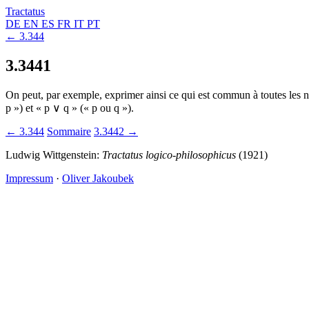
Tractatus
DE
EN
ES
FR
IT
PT
← 3.344
3.3441
On peut, par exemple, exprimer ainsi ce qui est commun à toutes les no
p ») et « p ∨ q » (« p ou q »).
← 3.344
Sommaire
3.3442 →
Ludwig Wittgenstein:
Tractatus logico-philosophicus
(1921)
Impressum
·
Oliver Jakoubek