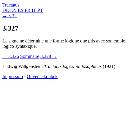
Tractatus
DE
EN
ES
FR
IT
PT
← 3.32
3.327
Le signe ne détermine une forme logique que pris avec son emploi
logico-syntaxique.
← 3.326
Sommaire
3.328 →
Ludwig Wittgenstein:
Tractatus logico-philosophicus
(1921)
Impressum
·
Oliver Jakoubek