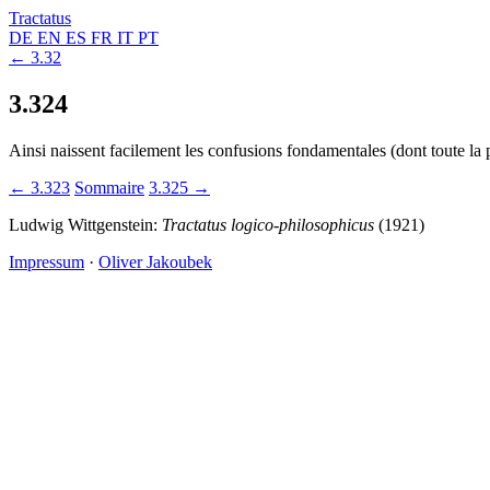
Tractatus
DE
EN
ES
FR
IT
PT
← 3.32
3.324
Ainsi naissent facilement les confusions fondamentales (dont toute la p
← 3.323
Sommaire
3.325 →
Ludwig Wittgenstein:
Tractatus logico-philosophicus
(1921)
Impressum
·
Oliver Jakoubek