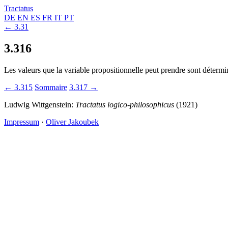
Tractatus
DE
EN
ES
FR
IT
PT
← 3.31
3.316
Les valeurs que la variable propositionnelle peut prendre sont détermi
← 3.315
Sommaire
3.317 →
Ludwig Wittgenstein:
Tractatus logico-philosophicus
(1921)
Impressum
·
Oliver Jakoubek