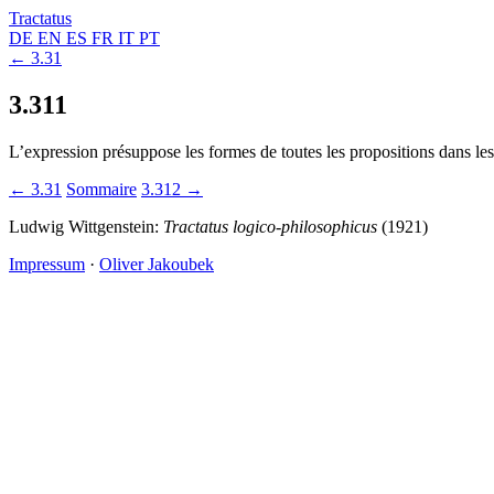
Tractatus
DE
EN
ES
FR
IT
PT
← 3.31
3.311
L’expression présuppose les formes de toutes les propositions dans les
← 3.31
Sommaire
3.312 →
Ludwig Wittgenstein:
Tractatus logico-philosophicus
(1921)
Impressum
·
Oliver Jakoubek