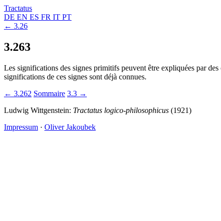
Tractatus
DE
EN
ES
FR
IT
PT
← 3.26
3.263
Les significations des signes primitifs peuvent être expliquées par des 
significations de ces signes sont déjà connues.
← 3.262
Sommaire
3.3 →
Ludwig Wittgenstein:
Tractatus logico-philosophicus
(1921)
Impressum
·
Oliver Jakoubek