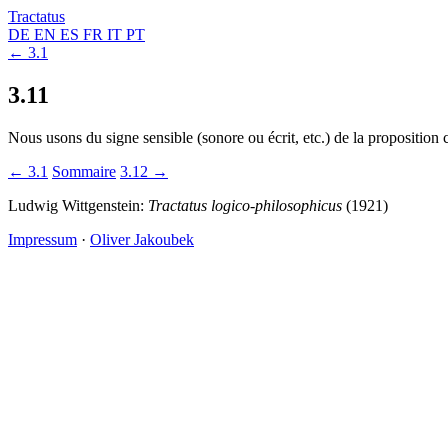
Tractatus
DE
EN
ES
FR
IT
PT
← 3.1
3.11
Nous usons du signe sensible (sonore ou écrit, etc.) de la proposition 
← 3.1
Sommaire
3.12 →
Ludwig Wittgenstein:
Tractatus logico-philosophicus
(1921)
Impressum
·
Oliver Jakoubek