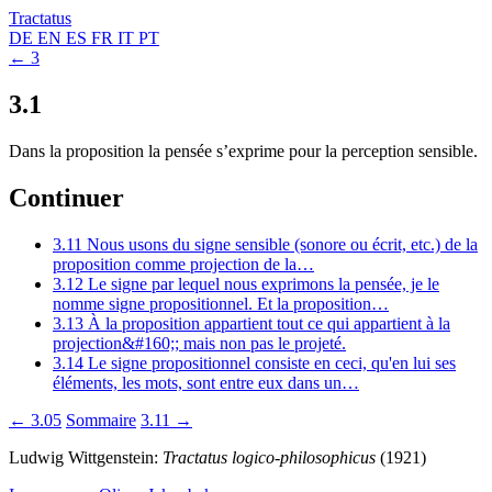
Tractatus
DE
EN
ES
FR
IT
PT
← 3
3.1
Dans la proposition la pensée s’exprime pour la perception sensible.
Continuer
3.11
Nous usons du signe sensible (sonore ou écrit, etc.) de la
proposition comme projection de la…
3.12
Le signe par lequel nous exprimons la pensée, je le
nomme signe propositionnel. Et la proposition…
3.13
À la proposition appartient tout ce qui appartient à la
projection&#160;; mais non pas le projeté.
3.14
Le signe propositionnel consiste en ceci, qu'en lui ses
éléments, les mots, sont entre eux dans un…
← 3.05
Sommaire
3.11 →
Ludwig Wittgenstein:
Tractatus logico-philosophicus
(1921)