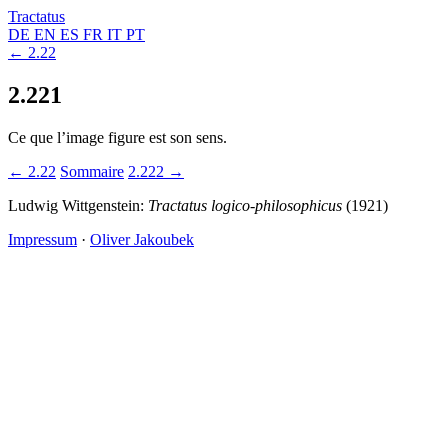
Tractatus
DE
EN
ES
FR
IT
PT
← 2.22
2.221
Ce que l’image figure est son sens.
← 2.22
Sommaire
2.222 →
Ludwig Wittgenstein:
Tractatus logico-philosophicus
(1921)
Impressum
·
Oliver Jakoubek