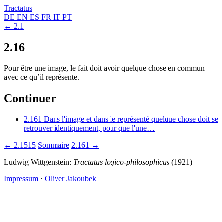
Tractatus
DE
EN
ES
FR
IT
PT
← 2.1
2.16
Pour être une image, le fait doit avoir quelque chose en commun
avec ce qu’il représente.
Continuer
2.161
Dans l'image et dans le représenté quelque chose doit se
retrouver identiquement, pour que l'une…
← 2.1515
Sommaire
2.161 →
Ludwig Wittgenstein:
Tractatus logico-philosophicus
(1921)
Impressum
·
Oliver Jakoubek