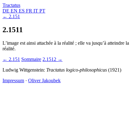
Tractatus
DE
EN
ES
FR
IT
PT
← 2.151
2.1511
L’image est ainsi attachée à la réalité ; elle va jusqu’à atteindre la
réalité.
← 2.151
Sommaire
2.1512 →
Ludwig Wittgenstein:
Tractatus logico-philosophicus
(1921)
Impressum
·
Oliver Jakoubek