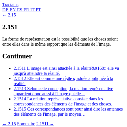
Tractatus
DE
EN
ES
FR
IT
PT
← 2.15
2.151
La forme de représentation est la possibilité que les choses soient
entre elles dans le même rapport que les éléments de l’image.
Continuer
2.1511
L'image est ainsi attachée à la réalité&#160;; elle va
jusqu'à atteindre la réalité.
2.1512
Elle est comme une règle graduée appliquée à la
réalité.
2.1513
Selon cette conception, la relation représentative
appartient donc aussi à l'image qu'elle…
2.1514
La relation représentative consiste dans les
correspondances des éléments de l'image et des choses.
2.1515
Ces correspondances sont pour ainsi dire les antennes
des éléments de l'image, par le moyen…
← 2.15
Sommaire
2.1511 →