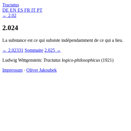
Tractatus
DE
EN
ES
FR
IT
PT
← 2.02
2.024
La substance est ce qui subsiste indépendamment de ce qui a lieu.
← 2.02331
Sommaire
2.025 →
Ludwig Wittgenstein:
Tractatus logico-philosophicus
(1921)
Impressum
·
Oliver Jakoubek