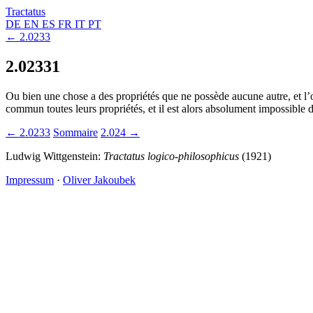
Tractatus
DE
EN
ES
FR
IT
PT
← 2.0233
2.02331
Ou bien une chose a des propriétés que ne possède aucune autre, et l’on 
commun toutes leurs propriétés, et il est alors absolument impossible d
← 2.0233
Sommaire
2.024 →
Ludwig Wittgenstein:
Tractatus logico-philosophicus
(1921)
Impressum
·
Oliver Jakoubek