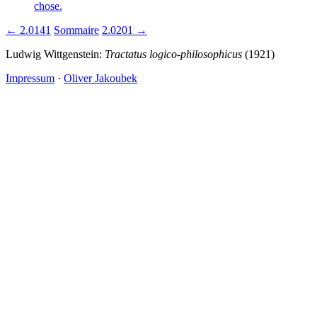
chose.
← 2.0141
Sommaire
2.0201 →
Ludwig Wittgenstein:
Tractatus logico-philosophicus
(1921)
Impressum
·
Oliver Jakoubek