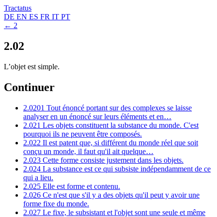
Tractatus
DE
EN
ES
FR
IT
PT
← 2
2.02
L’objet est simple.
Continuer
2.0201
Tout énoncé portant sur des complexes se laisse
analyser en un énoncé sur leurs éléments et en…
2.021
Les objets constituent la substance du monde. C'est
pourquoi ils ne peuvent être composés.
2.022
Il est patent que, si différent du monde réel que soit
conçu un monde, il faut qu'il ait quelque…
2.023
Cette forme consiste justement dans les objets.
2.024
La substance est ce qui subsiste indépendamment de ce
qui a lieu.
2.025
Elle est forme et contenu.
2.026
Ce n'est que s'il y a des objets qu'il peut y avoir une
forme fixe du monde.
2.027
Le fixe, le subsistant et l'objet sont une seule et même