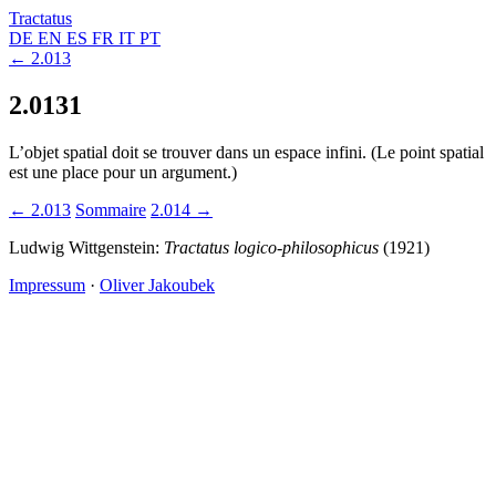
Tractatus
DE
EN
ES
FR
IT
PT
← 2.013
2.0131
L’objet spatial doit se trouver dans un espace infini. (Le point spatial
est une place pour un argument.)
← 2.013
Sommaire
2.014 →
Ludwig Wittgenstein:
Tractatus logico-philosophicus
(1921)
Impressum
·
Oliver Jakoubek