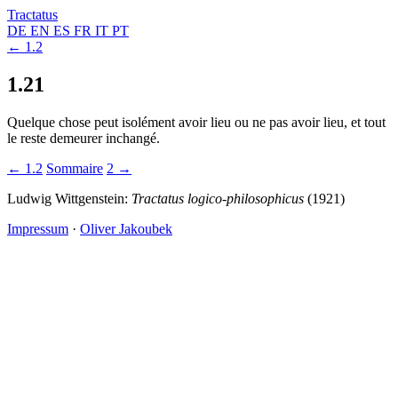
Tractatus
DE
EN
ES
FR
IT
PT
← 1.2
1.21
Quelque chose peut isolément avoir lieu ou ne pas avoir lieu, et tout
le reste demeurer inchangé.
← 1.2
Sommaire
2 →
Ludwig Wittgenstein:
Tractatus logico-philosophicus
(1921)
Impressum
·
Oliver Jakoubek