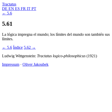
Tractatus
DE
EN
ES
FR
IT
PT
← 5.6
5.61
La lógica impregna el mundo; los límites del mundo son también sus
límites.
← 5.6
Índice
5.62 →
Ludwig Wittgenstein:
Tractatus logico-philosophicus
(1921)
Impressum
·
Oliver Jakoubek