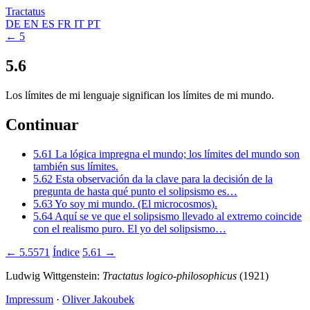
Tractatus
DE
EN
ES
FR
IT
PT
← 5
5.6
Los límites de mi lenguaje significan los límites de mi mundo.
Continuar
5.61
La lógica impregna el mundo; los límites del mundo son
también sus límites.
5.62
Esta observación da la clave para la decisión de la
pregunta de hasta qué punto el solipsismo es…
5.63
Yo soy mi mundo. (El microcosmos).
5.64
Aquí se ve que el solipsismo llevado al extremo coincide
con el realismo puro. El yo del solipsismo…
← 5.5571
Índice
5.61 →
Ludwig Wittgenstein:
Tractatus logico-philosophicus
(1921)
Impressum
·
Oliver Jakoubek