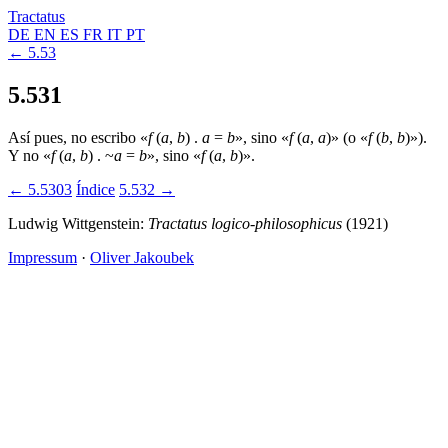
Tractatus
DE
EN
ES
FR
IT
PT
← 5.53
5.531
Así pues, no escribo «
f
(
a
,
b
) .
a
=
b
», sino «
f
(
a
,
a
)» (o «
f
(
b
,
b
)»).
Y no «
f
(
a
,
b
) . ~
a
=
b
», sino «
f
(
a
,
b
)».
← 5.5303
Índice
5.532 →
Ludwig Wittgenstein:
Tractatus logico-philosophicus
(1921)
Impressum
·
Oliver Jakoubek