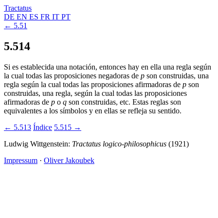
Tractatus
DE
EN
ES
FR
IT
PT
← 5.51
5.514
Si es establecida una notación, entonces hay en ella una regla según
la cual todas las proposiciones negadoras de
p
son construidas, una
regla según la cual todas las proposiciones afirmadoras de
p
son
construidas, una regla, según la cual todas las proposiciones
afirmadoras de
p
o
q
son construidas, etc. Estas reglas son
equivalentes a los símbolos y en ellas se refleja su sentido.
← 5.513
Índice
5.515 →
Ludwig Wittgenstein:
Tractatus logico-philosophicus
(1921)
Impressum
·
Oliver Jakoubek