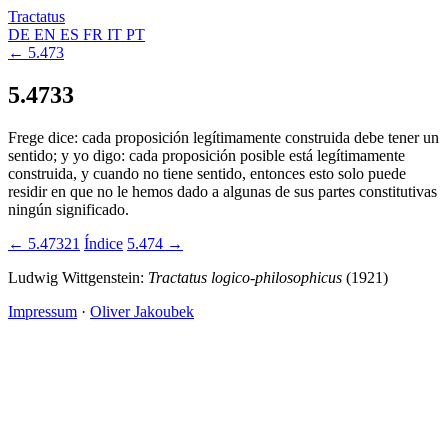
Tractatus
DE
EN
ES
FR
IT
PT
← 5.473
5.4733
Frege dice: cada proposición legítimamente construida debe tener un
sentido; y yo digo: cada proposición posible está legítimamente
construida, y cuando no tiene sentido, entonces esto solo puede
residir en que no le hemos dado a algunas de sus partes constitutivas
ningún significado.
← 5.47321
Índice
5.474 →
Ludwig Wittgenstein:
Tractatus logico-philosophicus
(1921)
Impressum
·
Oliver Jakoubek