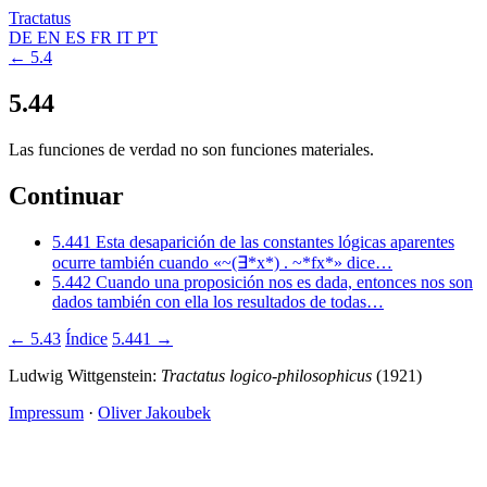
Tractatus
DE
EN
ES
FR
IT
PT
← 5.4
5.44
Las funciones de verdad no son funciones materiales.
Continuar
5.441
Esta desaparición de las constantes lógicas aparentes
ocurre también cuando «~(∃*x*) . ~*fx*» dice…
5.442
Cuando una proposición nos es dada, entonces nos son
dados también con ella los resultados de todas…
← 5.43
Índice
5.441 →
Ludwig Wittgenstein:
Tractatus logico-philosophicus
(1921)
Impressum
·
Oliver Jakoubek