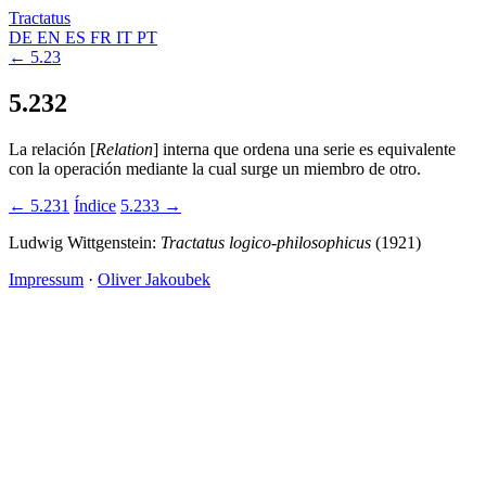
Tractatus
DE
EN
ES
FR
IT
PT
← 5.23
5.232
La relación [
Relation
] interna que ordena una serie es equivalente
con la operación mediante la cual surge un miembro de otro.
← 5.231
Índice
5.233 →
Ludwig Wittgenstein:
Tractatus logico-philosophicus
(1921)
Impressum
·
Oliver Jakoubek