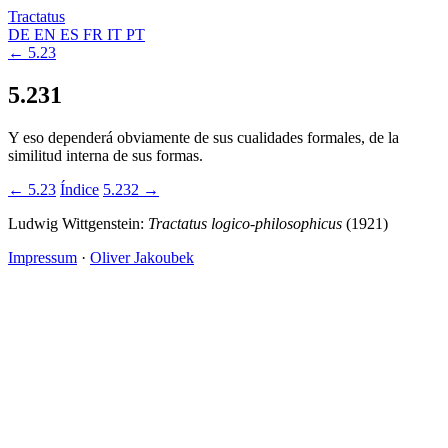
Tractatus
DE
EN
ES
FR
IT
PT
← 5.23
5.231
Y eso dependerá obviamente de sus cualidades formales, de la
similitud interna de sus formas.
← 5.23
Índice
5.232 →
Ludwig Wittgenstein:
Tractatus logico-philosophicus
(1921)
Impressum
·
Oliver Jakoubek