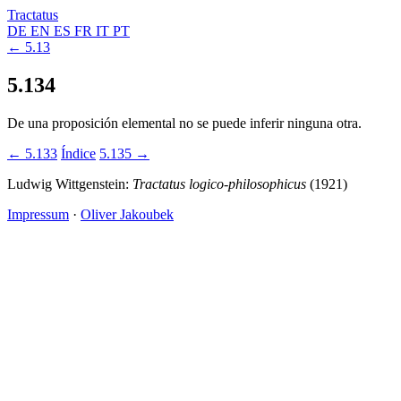
Tractatus
DE
EN
ES
FR
IT
PT
← 5.13
5.134
De una proposición elemental no se puede inferir ninguna otra.
← 5.133
Índice
5.135 →
Ludwig Wittgenstein:
Tractatus logico-philosophicus
(1921)
Impressum
·
Oliver Jakoubek