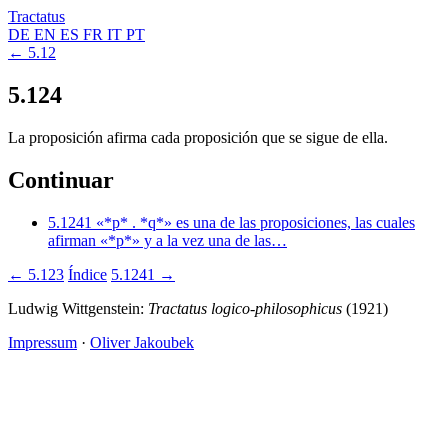
Tractatus
DE
EN
ES
FR
IT
PT
← 5.12
5.124
La proposición afirma cada proposición que se sigue de ella.
Continuar
5.1241
«*p* . *q*» es una de las proposiciones, las cuales
afirman «*p*» y a la vez una de las…
← 5.123
Índice
5.1241 →
Ludwig Wittgenstein:
Tractatus logico-philosophicus
(1921)
Impressum
·
Oliver Jakoubek