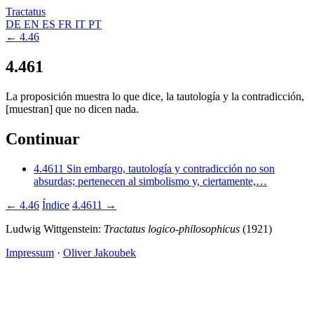
Tractatus
DE
EN
ES
FR
IT
PT
← 4.46
4.461
La proposición muestra lo que dice, la tautología y la contradicción,
[muestran] que no dicen nada.
Continuar
4.4611
Sin embargo, tautología y contradicción no son
absurdas; pertenecen al simbolismo y, ciertamente,…
← 4.46
Índice
4.4611 →
Ludwig Wittgenstein:
Tractatus logico-philosophicus
(1921)
Impressum
·
Oliver Jakoubek