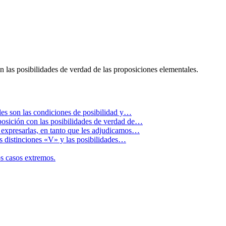
 las posibilidades de verdad de las proposiciones elementales.
les son las condiciones de posibilidad y…
posición con las posibilidades de verdad de…
 expresarlas, en tanto que les adjudicamos…
as distinciones «V» y las posibilidades…
os casos extremos.