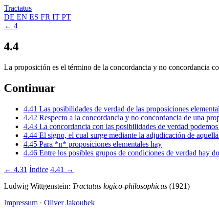
Tractatus
DE
EN
ES
FR
IT
PT
← 4
4.4
La proposición es el término de la concordancia y no concordancia con
Continuar
4.41
Las posibilidades de verdad de las proposiciones elementa
4.42
Respecto a la concordancia y no concordancia de una pro
4.43
La concordancia con las posibilidades de verdad podemos
4.44
El signo, el cual surge mediante la adjudicación de aquell
4.45
Para *n* proposiciones elementales hay
4.46
Entre los posibles grupos de condiciones de verdad hay d
← 4.31
Índice
4.41 →
Ludwig Wittgenstein:
Tractatus logico-philosophicus
(1921)
Impressum
·
Oliver Jakoubek