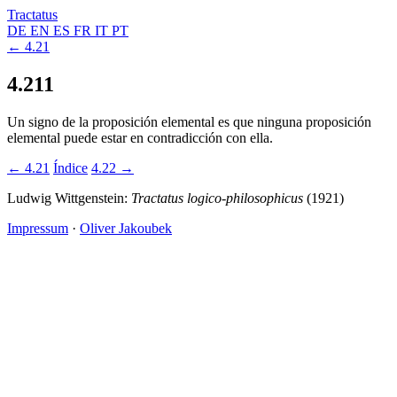
Tractatus
DE
EN
ES
FR
IT
PT
← 4.21
4.211
Un signo de la proposición elemental es que ninguna proposición
elemental puede estar en contradicción con ella.
← 4.21
Índice
4.22 →
Ludwig Wittgenstein:
Tractatus logico-philosophicus
(1921)
Impressum
·
Oliver Jakoubek